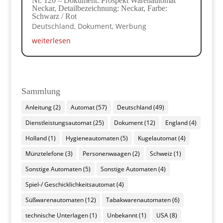
Nr. 120 – Dokument: Prospekt Warenautomat
Neckar, Detailbezeichnung: Neckar, Farbe:
Schwarz / Rot
Deutschland
,
Dokument
,
Werbung
weiterlesen
Sammlung
Anleitung
(2)
Automat
(57)
Deutschland
(49)
Dienstleistungsautomat
(25)
Dokument
(12)
England
(4)
Holland
(1)
Hygieneautomaten
(5)
Kugelautomat
(4)
Münztelefone
(3)
Personenwaagen
(2)
Schweiz
(1)
Sonstige Automaten
(5)
Sonstige Automaten
(4)
Spiel-/ Geschicklichkeitsautomat
(4)
Süßwarenautomaten
(12)
Tabakwarenautomaten
(6)
technische Unterlagen
(1)
Unbekannt
(1)
USA
(8)