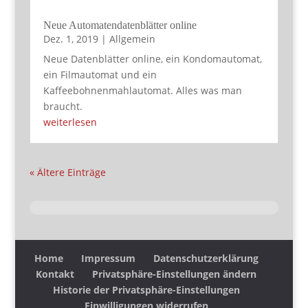
Neue Automatendatenblätter online
Dez. 1, 2019
|
Allgemein
Neue Datenblätter online, ein Kondomautomat,
ein Filmautomat und ein
Kaffeebohnenmahlautomat. Alles was man
braucht.
weiterlesen
« Ältere Einträge
Home
Impressum
Datenschutzerklärung
Kontakt
Privatsphäre-Einstellungen ändern
Historie der Privatsphäre-Einstellungen
Einwilligungen widerrufen