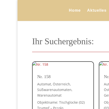
Home
Aktuelles
Ihr Suchergebnis:
Nr. 158
Nr
Automat
,
Österreich
,
Au
Süßwarenautomaten
,
Ös
Warenautomat
Ge
Objektname: Tischglocke (02)
Ob
Trumpf – Pccolo
(03