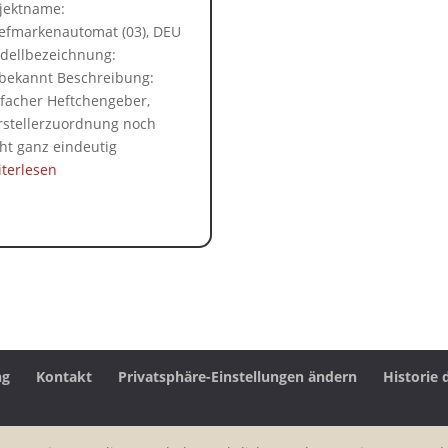
jektname:
iefmarkenautomat (03), DEU
dellbezeichnung:
bekannt Beschreibung:
nfacher Heftchengeber,
rstellerzuordnung noch
ht ganz eindeutig
iterlesen
ng
Kontakt
Privatsphäre-Einstellungen ändern
Historie 