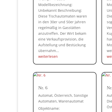
Modellbezeichnung:
Mo
Unbekannt Beschreibung:
Un
Diese Tischautomaten waren
Di
in den 30er und 50er Jahren
so
regelmäßig in Gasstätten
Ve
anzutreffen. Der Wirt bekam
Ku
eine Verkaufsprovision, die
han
Aufstellung und Bestückung
Mo
übernahm...
wei
weiterlesen
we
Nr. 6
Nr
Automat
,
Österreich
,
Sonstige
Au
Automaten
,
Warenautomat
Di
Ös
Objektname: