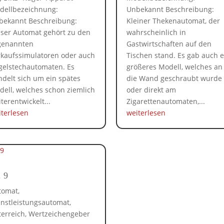
dellbezeichnung:
Unbekannt Beschreibung:
bekannt Beschreibung:
Kleiner Thekenautomat, der
eser Automat gehört zu den
wahrscheinlich in
genannten
Gastwirtschaften auf den
rkaufssimulatoren oder auch
Tischen stand. Es gab auch e
gelstechautomaten. Es
größeres Modell, welches an
delt sich um ein spätes
die Wand geschraubt wurde
dell, welches schon ziemlich
oder direkt am
terentwickelt...
Zigarettenautomaten,...
iterlesen
weiterlesen
. 9
tomat
,
enstleistungsautomat
,
terreich
,
Wertzeichengeber