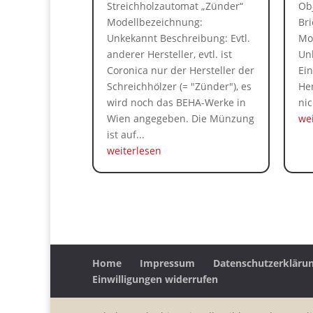
Streichholzautomat „Zünder“
Ob
Modellbezeichnung:
Br
Unkekannt Beschreibung: Evtl.
Mo
anderer Hersteller, evtl. ist
Un
Coronica nur der Hersteller der
Ei
Schreichhölzer (= "Zünder"), es
He
wird noch das BEHA-Werke in
nic
Wien angegeben. Die Münzung
we
ist auf...
weiterlesen
Home
Impressum
Datenschutzerkläru
Einwilligungen widerrufen