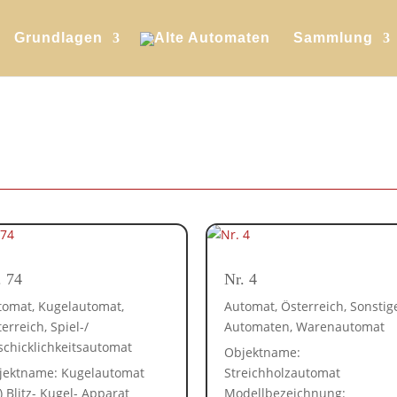
Grundlagen
Sammlung
. 74
Nr. 4
tomat
,
Kugelautomat
,
Automat
,
Österreich
,
Sonstig
terreich
,
Spiel-/
Automaten
,
Warenautomat
schicklichkeitsautomat
Objektname:
jektname: Kugelautomat
Streichholzautomat
) Blitz- Kugel- Apparat
Modellbezeichnung: