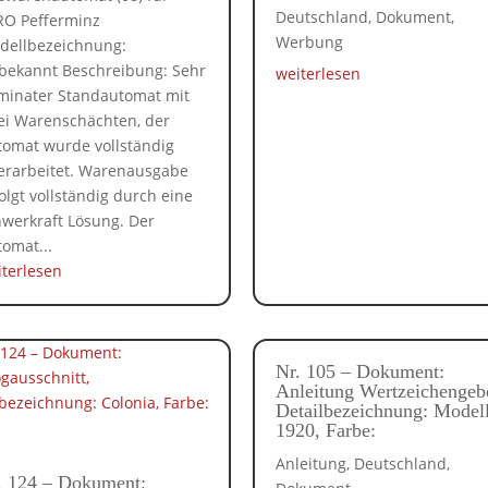
Deutschland
,
Dokument
,
RO Pefferminz
Werbung
dellbezeichnung:
bekannt Beschreibung: Sehr
weiterlesen
minater Standautomat mit
ei Warenschächten, der
tomat wurde vollständig
erarbeitet. Warenausgabe
olgt vollständig durch eine
hwerkraft Lösung. Der
omat...
iterlesen
Nr. 105 – Dokument:
Anleitung Wertzeichengeb
Detailbezeichnung: Model
1920, Farbe:
Anleitung
,
Deutschland
,
. 124 – Dokument: