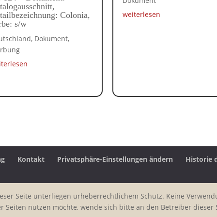
Dokument
talogausschnitt,
weiterlesen
tailbezeichnung: Colonia,
rbe: s/w
utschland
,
Dokument
,
rbung
iterlesen
ng
Kontakt
Privatsphäre-Einstellungen ändern
Historie 
ieser Seite unterliegen urheberrechtlichem Schutz. Keine Verwend
Seiten nutzen möchte, wende sich bitte an den Betreiber dieser S