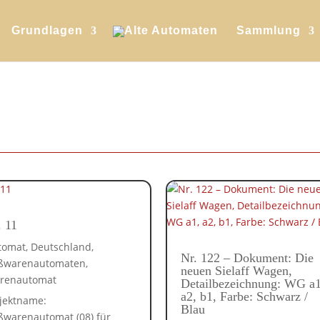
Grundlagen
Sammlung
. 11
tomat
,
Deutschland
,
Nr. 122 – Dokument: Die
ßwarenautomaten
,
neuen Sielaff Wagen,
renautomat
Detailbezeichnung: WG a1
a2, b1, Farbe: Schwarz /
jektname:
Blau
ßwarenautomat (08) für