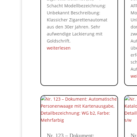
Schacht Modellbezeichnung:
AF
Unbekannt Beschreibung:
Mo
Klassicher Zigarettenautomat
Un
aus den 30er Jahren. Sehr
do
aufwendige Lackierung mit
zw
Goldschrift.
Au
weiterlesen
üb
erf
sc
Aut
we
Nr. 123 – Dokument:
Nr