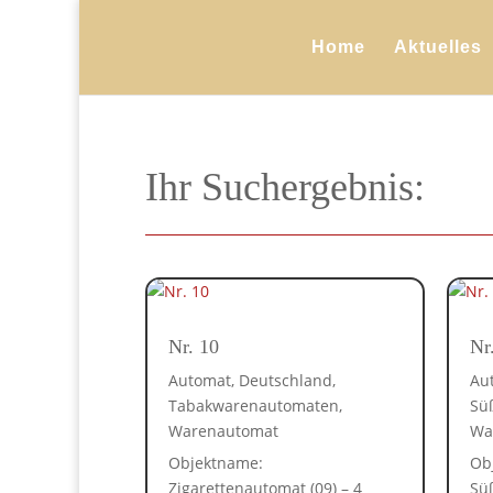
Home
Aktuelles
Ihr Suchergebnis:
Nr. 10
Nr
Automat
,
Deutschland
,
Au
Tabakwarenautomaten
,
Sü
Warenautomat
Wa
Objektname:
Ob
Zigarettenautomat (09) – 4
Sü