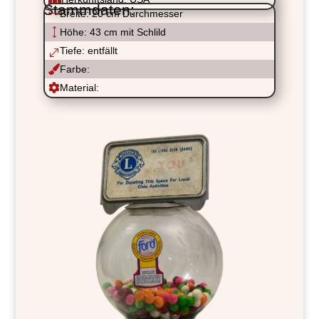
Stammdaten:
,
Breite: 20 cm Durchmesser
)
Höhe: 43 cm mit Schlild
Tiefe: entfällt
.

Farbe:

Material: