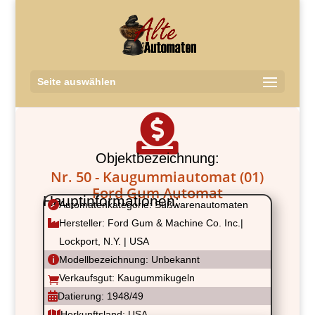
Seite auswählen

Objektbezeichnung:
Nr. 50 - Kaugummiautomat (01)
Ford Gum Automat
Hauptinformationen:

Automatenkategorie: Süßwarenautomaten

Hersteller: Ford Gum & Machine Co. Inc.|
Lockport, N.Y. | USA

Modellbezeichnung: Unbekannt
Verkaufsgut: Kaugummikugeln


Datierung: 1948/49

Herkunftsland: USA