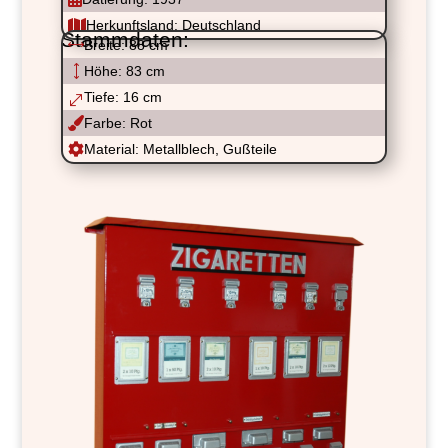

Herkunftsland: Deutschland
Stammdaten:
,
Breite: 88 cm
)
Höhe: 83 cm
Tiefe: 16 cm
.

Farbe: Rot

Material: Metallblech, Gußteile