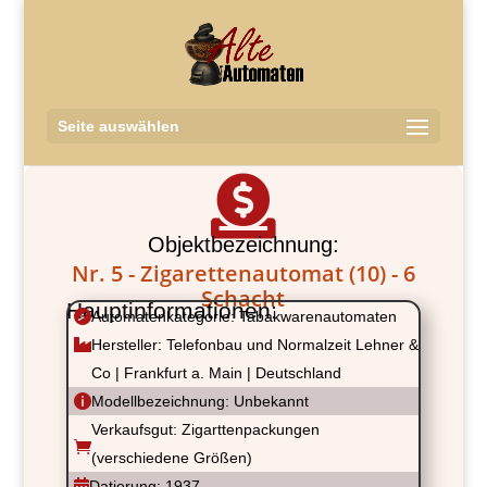
Seite auswählen

Objektbezeichnung:
Nr. 5 - Zigarettenautomat (10) - 6
Schacht
Hauptinformationen:

Automatenkategorie: Tabakwarenautomaten

Hersteller: Telefonbau und Normalzeit Lehner &
Co | Frankfurt a. Main | Deutschland

Modellbezeichnung: Unbekannt
Verkaufsgut: Zigarttenpackungen

(verschiedene Größen)

Datierung: 1937