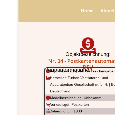
Home
Aktuel

Objektbezeichnung:
Nr. 34 - Postkartenautomat
DEU
Hauptinformationen:

Automatenkategorie: Wertzeichengeber

Hersteller: Turbon Ventilatoren- und
Apparatenbau Gesellschaft m. b. H. | Ber
Deutschland

Modellbezeichnung: Unbekannt
Verkaufsgut: Postkarten


Datierung: um 1930