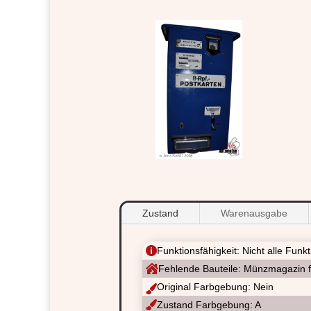
Zustand
Warenausgabe

Funktionsfähigkeit: Nicht alle Funk

Fehlende Bauteile: Münzmagazin f
Original Farbgebung: Nein


Zustand Farbgebung: A