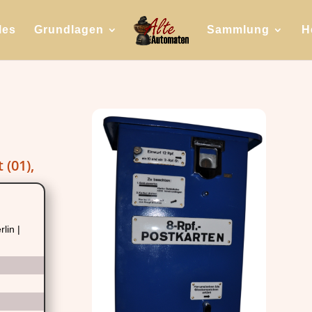
les
Grundlagen
Sammlung
H
 (01),
lin |