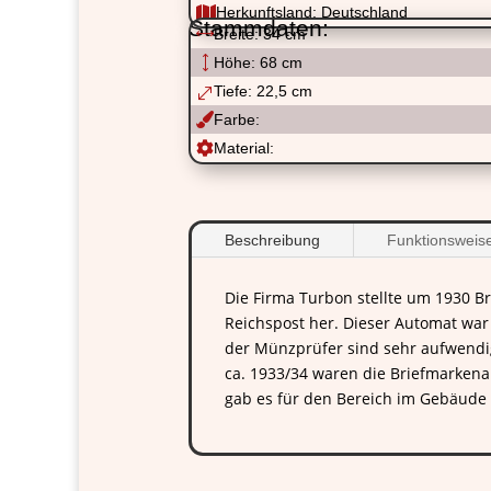

Herkunftsland: Deutschland
Stammdaten:
,
Breite: 34 cm
)
Höhe: 68 cm
Tiefe: 22,5 cm
.

Farbe:

Material:
Beschreibung
Funktionsweis
Die Firma Turbon stellte um 1930 B
Reichspost her. Dieser Automat wa
der Münzprüfer sind sehr aufwendig 
ca. 1933/34 waren die Briefmarkena
gab es für den Bereich im Gebäude