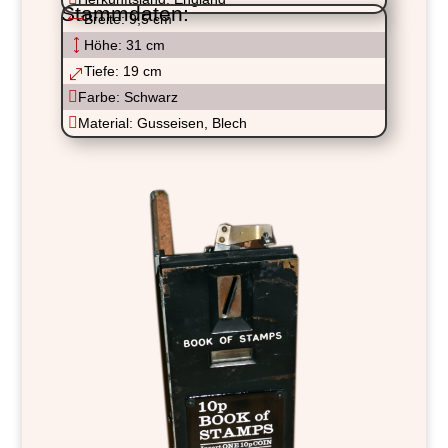
Stammdaten:
,
Breite: 9,5 cm
)
Höhe: 31 cm
Tiefe: 19 cm
.

Farbe: Schwarz

Material: Gusseisen, Blech