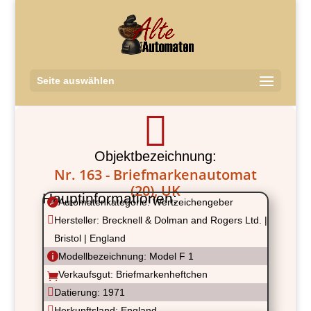
Seite auswählen

Objektbezeichnung:
Nr. 163 - Briefmarkenautomat
(20), UK
Hauptinformationen:

Automatenkategorie: Wertzeichengeber

Hersteller: Brecknell & Dolman and Rogers Ltd. |
Bristol | England

Modellbezeichnung: Model F 1
Verkaufsgut: Briefmarkenheftchen


Datierung: 1971

Herkunftsland: England